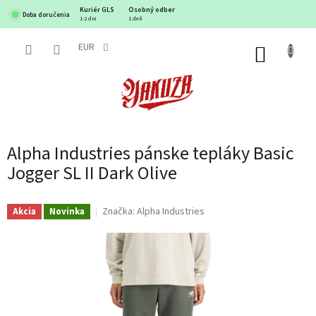
Prejsť
Kuriér GLS
Osobný odber
Doba doručenia
na
1-2 dni
1 deň
obsah
EUR
NÁKUP
KOŠÍK
Alpha Industries pánske tepláky Basic
Jogger SL II Dark Olive
Značka:
Alpha Industries
Akcia
Novinka