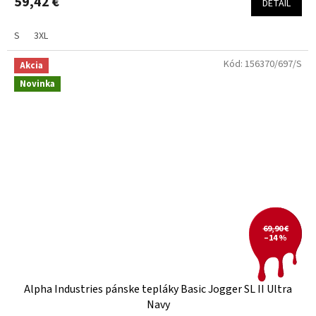
59,42 €
DETAIL
S
3XL
Kód:
156370/697/S
Akcia
Novinka
69,90 €
–14 %
Alpha Industries pánske tepláky Basic Jogger SL II Ultra
Navy