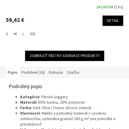
SKLADOM
(2 ks)
59,42 €
DETAIL
S
M
L
XXL
ZOBRAZIŤ VŠETKY SÚVISIACE PRODUKTY
Popis
Podobné (16)
Diskusia
Značka
Podrobný popis
Kategória
: Pánske joggery
Materiál
: 80% bavlna, 20% polyester
Farba
: Dark Olive (Tmavo olivovo zelená)
Vlastnosti
: Mäkký a pohodlný materiál s vysokou
odolnosťou, optimálna gramáž 280 g/m² pre pohodlie a
priedušnosť