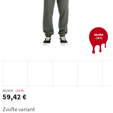
69,90 €
–14 %
69,90 €
–14 %
59,42 €
Jednotková
Zvoľte variant
cena: