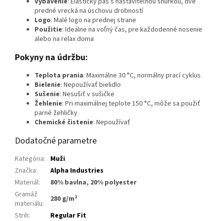
Vybavenie
: Elastický pás s nastaviteľnou šnúrkou, dve
predné vrecká na úschovu drobností
Logo
: Malé logo na prednej strane
Použitie
: Ideálne na voľný čas, pre každodenné nosenie
alebo na relax doma
Pokyny na údržbu:
Teplota prania
: Maximálne 30 °C, normálny prací cyklus
Bielenie
: Nepoužívať bielidlo
Sušenie
: Nesušiť v sušičke
Žehlenie
: Pri maximálnej teplote 150 °C, môže sa použiť
parné žehličky
Chemické čistenie
: Nepoužívať
Dodatočné parametre
Kategória
:
Muži
Značka
:
Alpha Industries
Materiál
:
80% bavlna, 20% polyester
Gramáž
280 g/m²
materiálu
:
Strih
:
Regular Fit