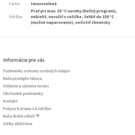
Farba
:
tmavozelená
Prať pri max. 30 °C naruby (bežný program),
Údržba
:
nebieliť, nesušiť v sušičke, žehliť do 150 °C
(možné naparovanie), nečistiť chemicky
Z
á
p
ä
Informácie pre vás
t
Podmienky ochrany osobných údajov
i
e
Naša predajňa Yakuza
Vrátenie a výmena tovaru
Obchodné podmienky
Kontakt
Pokyny k praniu a k údržbe
Naša druhá vášeň 🌴
Strihy oblečenia