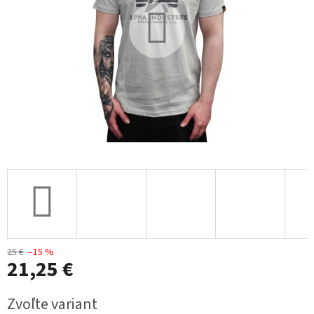
25 €
–15 %
21,25 €
Jednotková
Zvoľte variant
cena: