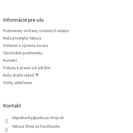
Z
á
p
ä
Informácie pre vás
t
Podmienky ochrany osobných údajov
i
e
Naša predajňa Yakuza
Vrátenie a výmena tovaru
Obchodné podmienky
Kontakt
Pokyny k praniu a k údržbe
Naša druhá vášeň 🌴
Strihy oblečenia
Kontakt
objednavky
@
yakuza-shop.sk
Yakuza Shop na Facebooku