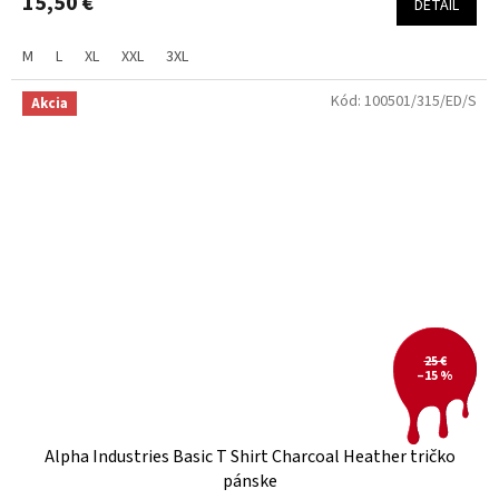
15,50 €
DETAIL
M
L
XL
XXL
3XL
Kód:
100501/315/ED/S
Akcia
25 €
–15 %
Alpha Industries Basic T Shirt Charcoal Heather tričko
pánske