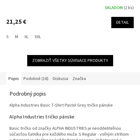
SKLADOM
(2 ks)
21,25 €
DETAIL
S
M
XL
XXL
ZOBRAZIŤ VŠETKY SÚVISIACE PRODUKTY
Popis
Podobné (16)
Diskusia
Značka
Podrobný popis
Alpha Industries Basic T-Shirt Pastel Grey tričko pánske
Alpha Industries tričko pánske
Basic tričko od značky ALPHA INDUSTRIES je neoddeliteľnou
súčasťou šatníka pre každého muža. S Regular - voľným strihom