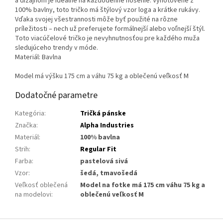
a dizajnom je ideálne na každodenné nosenie. Vyhotovené z
100% bavlny, toto tričko má štýlový vzor loga a krátke rukávy.
Vďaka svojej všestrannosti môže byť použité na rôzne
príležitosti – nech už preferujete formálnejší alebo voľnejší štýl.
Toto viacúčelové tričko je nevyhnutnosťou pre každého muža
sledujúceho trendy v móde.
Materiál: Bavlna
Model má výšku 175 cm a váhu 75 kg a oblečenú veľkosť M
Dodatočné parametre
Kategória
:
Tričká pánske
Značka
:
Alpha Industries
Materiál
:
100% bavlna
Strih
:
Regular Fit
Farba
:
pastelová sivá
Vzor
:
šedá, tmavošedá
Veľkosť oblečená
Model na fotke má 175 cm váhu 75 kg a
na modelovi
:
oblečenú veľkosť M