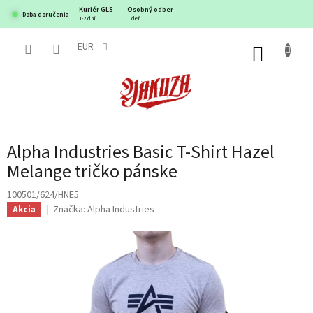
Prejsť
Kuriér GLS
Osobný odber
Doba doručenia
na
1-2 dni
1 deň
obsah
EUR
NÁKUP
KOŠÍK
Alpha Industries Basic T-Shirt Hazel
Melange tričko pánske
100501/624/HNE5
Značka:
Alpha Industries
Akcia