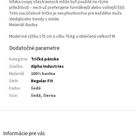
Vďaka svojej všestrannosti môže byť použité na rôzne
príležitosti – nech už preferujete formálnejší alebo voľnejší štýl.
Toto viacúčelové tričko je nevyhnutnosťou pre každého muža
sledujúceho trendy v móde.
Materiál: Bavlna
Model má výšku 175 cm a váhu 76 kg a oblečenú veľkosť M
Dodatočné parametre
Kategória
:
Tričká pánske
Značka
:
Alpha Industries
Materiál
:
100% bavlna
Strih
:
Regular Fit
Farba
:
šedá
Vzor
:
šedá, čierna
Z
á
p
ä
Informácie pre vás