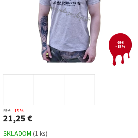
25 €
–15 %
25 €
–15 %
21,25 €
Jednotková
SKLADOM
(1 ks)
cena: