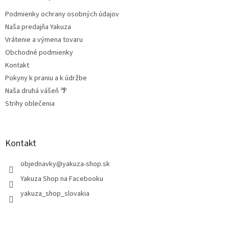
t
Podmienky ochrany osobných údajov
i
e
Naša predajňa Yakuza
Vrátenie a výmena tovaru
Obchodné podmienky
Kontakt
Pokyny k praniu a k údržbe
Naša druhá vášeň 🌴
Strihy oblečenia
Kontakt
objednavky
@
yakuza-shop.sk
Yakuza Shop na Facebooku
yakuza_shop_slovakia