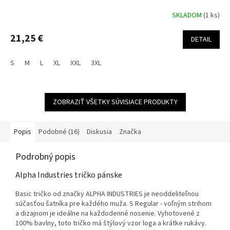
SKLADOM
(1 ks)
21,25 €
DETAIL
S
M
L
XL
XXL
3XL
ZOBRAZIŤ VŠETKY SÚVISIACE PRODUKTY
Popis
Podobné (16)
Diskusia
Značka
Podrobný popis
Alpha Industries tričko pánske
Basic tričko od značky ALPHA INDUSTRIES je neoddeliteľnou
súčasťou šatníka pre každého muža. S Regular - voľným strihom
a dizajnom je ideálne na každodenné nosenie. Vyhotovené z
100% bavlny, toto tričko má štýlový vzor loga a krátke rukávy.