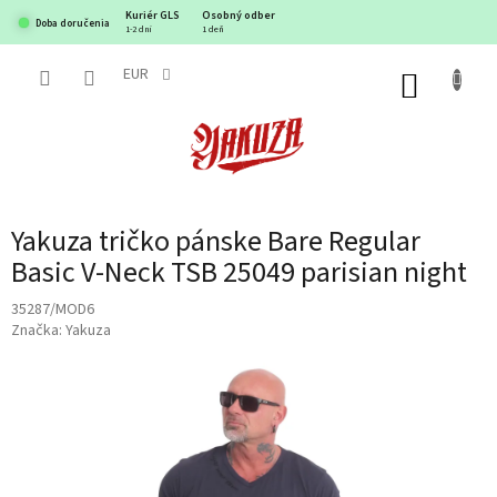
Prejsť
Kuriér GLS
Osobný odber
Doba doručenia
na
1-2 dni
1 deň
obsah
EUR
NÁKUP
KOŠÍK
Yakuza tričko pánske Bare Regular
Basic V-Neck TSB 25049 parisian night
35287/MOD6
Značka:
Yakuza