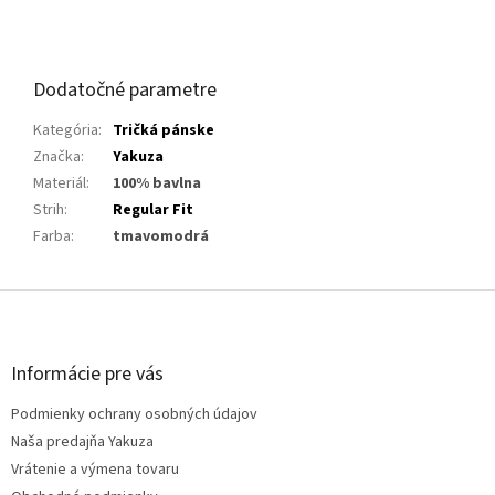
Dodatočné parametre
Kategória
:
Tričká pánske
Značka
:
Yakuza
Materiál
:
100% bavlna
Strih
:
Regular Fit
Farba
:
tmavomodrá
Z
á
p
ä
Informácie pre vás
t
Podmienky ochrany osobných údajov
i
e
Naša predajňa Yakuza
Vrátenie a výmena tovaru