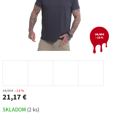
24,90 €
–14 %
24,90 €
–14 %
21,17 €
Jednotková
SKLADOM
(2 ks)
cena: