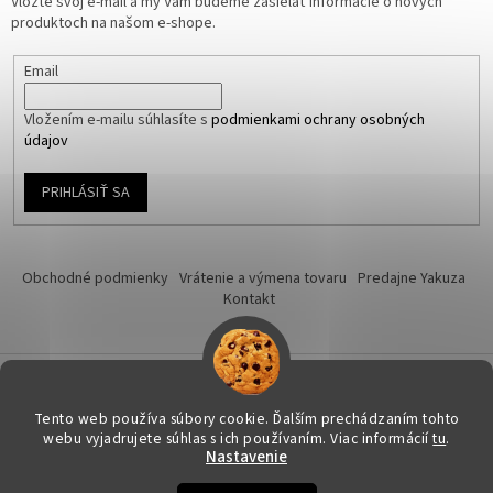
Vložte svoj e-mail a my Vám budeme zasielať informácie o nových
produktoch na našom e-shope.
Email
Vložením e-mailu súhlasíte s
podmienkami ochrany osobných
údajov
PRIHLÁSIŤ SA
Obchodné podmienky
Vrátenie a výmena tovaru
Predajne Yakuza
Kontakt
Vytvoril Shoptet
Tento web používa súbory cookie. Ďalším prechádzaním tohto
webu vyjadrujete súhlas s ich používaním. Viac informácií
tu
.
Nastavenie
Copyright 2026
Yakuza-shop.sk
. Všetky práva vyhradené.
Upraviť