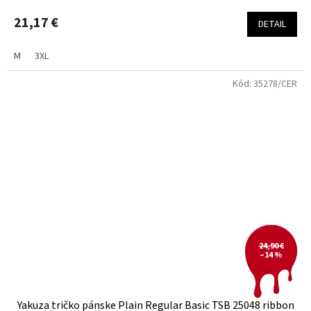
21,17 €
DETAIL
M
3XL
Kód:
35278/CER
24,90 €
–14 %
Yakuza tričko pánske Plain Regular Basic TSB 25048 ribbon