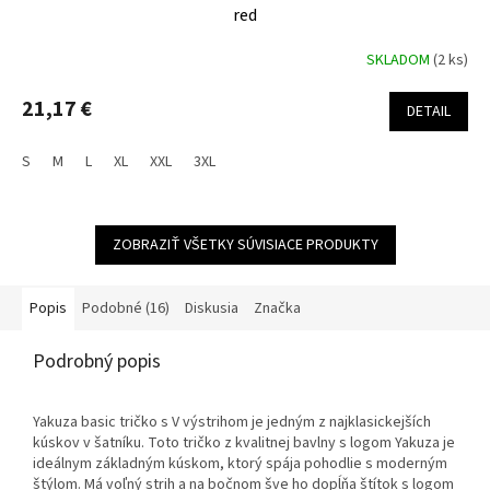
red
SKLADOM
(2 ks)
21,17 €
DETAIL
S
M
L
XL
XXL
3XL
ZOBRAZIŤ VŠETKY SÚVISIACE PRODUKTY
Popis
Podobné (16)
Diskusia
Značka
Podrobný popis
Yakuza basic tričko s V výstrihom je jedným z najklasickejších
kúskov v šatníku. Toto tričko z kvalitnej bavlny s logom Yakuza je
ideálnym základným kúskom, ktorý spája pohodlie s moderným
štýlom. Má voľný strih a na bočnom šve ho dopĺňa štítok s logom