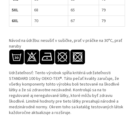
5XL
68
65
79
6XL
70
67
79
Návod na údržbu: nesušiť v sušičke, prať v práčke na 30°C, prať
naruby
Udržateľnosť: Tento výrobok spĺňa kritériá udržateľnosti
STANDARD 100 by OEKO-TEX®. Táto pečať kvality zaručuje, že
všetky komponenty tohto výrobku boli testované na škodlivé
látky a že sú zdravotne nezávadné. Kontrolujú sa na to
regulované aj neregulované látky, ktoré môžu byť zdraviu
škodlivé. Limitné hodnoty pre tieto látky presahujú národné a
medzinárodné normy. Okrem toho sa katalóg testovaných látok
každoročne aktualizuje a rozširuje.