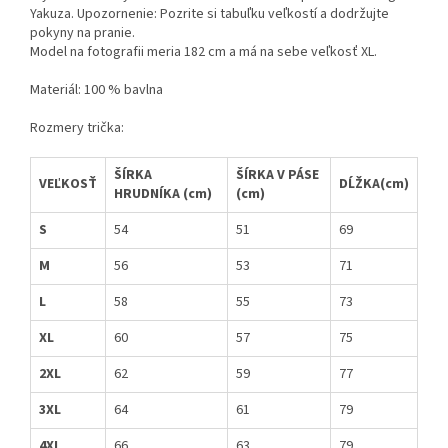
Yakuza.
Upozornenie: Pozrite si tabuľku veľkostí a dodržujte
pokyny na pranie.
Model na fotografii meria 182 cm a má na sebe veľkosť XL.
Materiál: 100 % bavlna
Rozmery trička:
ŠÍRKA
ŠÍRKA V PÁSE
VEĽKOSŤ
DĹŽKA(cm)
HRUDNÍKA (cm)
(cm)
S
54
51
69
M
56
53
71
L
58
55
73
XL
60
57
75
2XL
62
59
77
3XL
64
61
79
4XL
66
63
79