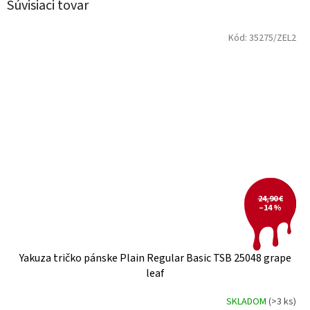
Súvisiaci tovar
Kód:
35275/ZEL2
24,90 €
–14 %
Yakuza tričko pánske Plain Regular Basic TSB 25048 grape
leaf
SKLADOM
(>3 ks)