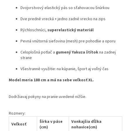
Dvojvrstvový elastický pás so sťahovacou šnúrkou
Dve predné vrecká + jedno zadné vrecko na zips
Rýchloschnúci,
superelastický materiál
Pevná vnútorná sieťovina (mesh) pre pohodlie a oporu
Celoplošná potlač a
gumený Yakuza štítok
na zadnej
strane
Všestranné využitie: na kúpanie, šport aj voľný čas
Model meria 188 cm a má na sebe veľkosť XL.
Dodržiavaj pokyny na pranie uvedené nižšie.
Rozmery:
Šírka v páse
Vonkajšia dĺžka
Veľkosť
(cm)
nohavice(cm)