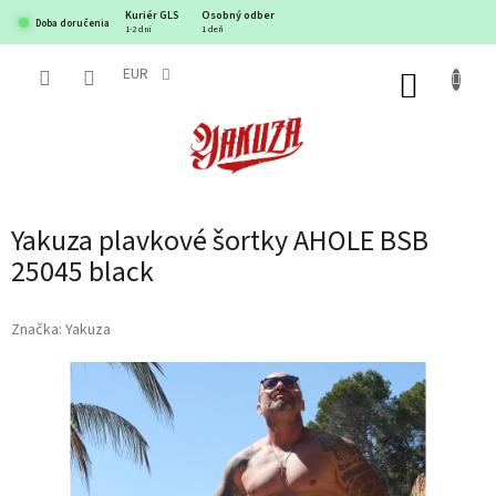
Prejsť
Kuriér GLS
Osobný odber
Doba doručenia
na
1-2 dni
1 deň
obsah
EUR
NÁKUP
KOŠÍK
Yakuza plavkové šortky AHOLE BSB
25045 black
Značka:
Yakuza