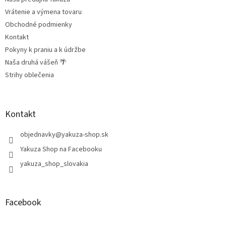
e
Vrátenie a výmena tovaru
Obchodné podmienky
Kontakt
Pokyny k praniu a k údržbe
Naša druhá vášeň 🌴
Strihy oblečenia
Kontakt
objednavky
@
yakuza-shop.sk
Yakuza Shop na Facebooku
yakuza_shop_slovakia
Facebook