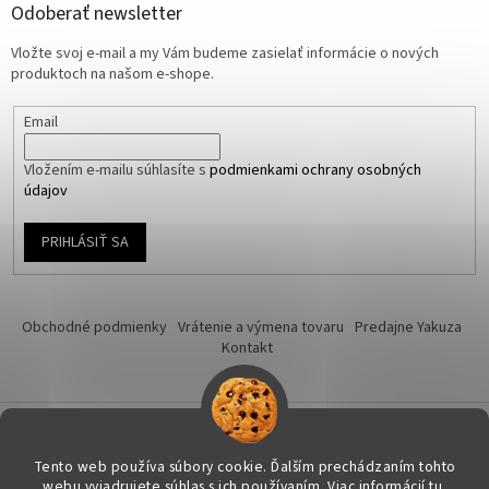
Odoberať newsletter
Vložte svoj e-mail a my Vám budeme zasielať informácie o nových
produktoch na našom e-shope.
Email
Vložením e-mailu súhlasíte s
podmienkami ochrany osobných
údajov
PRIHLÁSIŤ SA
Obchodné podmienky
Vrátenie a výmena tovaru
Predajne Yakuza
Kontakt
Vytvoril Shoptet
Tento web používa súbory cookie. Ďalším prechádzaním tohto
webu vyjadrujete súhlas s ich používaním. Viac informácií
tu
.