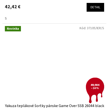
42,42 €
DETAIL
S
Kód:
37105/IER/S
Novinka
49,90 €
–14 %
Yakuza teplákové šortky pánske Game Over SSB 26044 black