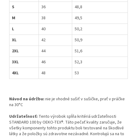
S
36
48,8
M
38
49,5
L
40
50,2
XL
42
50,9
2XL
44
51,6
3XL
46
52,3
4XL
48
53
Návod na údržbu:
nie je vhodné sušiť v sušičke, prať v práčke
na 30°C
Udržateľnosť:
Tento výrobok spĺňa kritériá udržateľnosti
STANDARD 100 by OEKO-TEX®. Táto pečať kvality zaručuje, že
všetky komponenty tohto produktu boli testované na škodlivé
látky a že položky sú zdravotne nezávadné. Kontrolujú sa na to