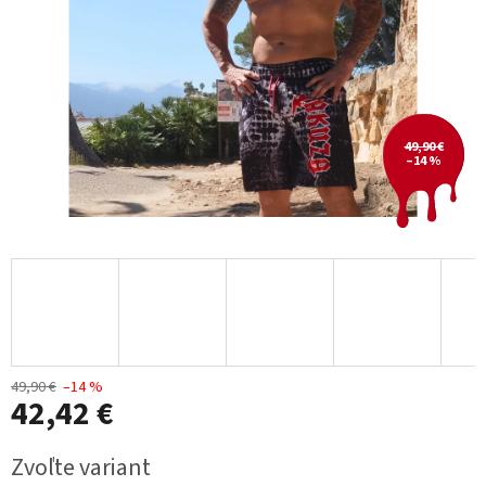
49,90 €
–14 %
49,90 €
–14 %
42,42 €
Jednotková
Zvoľte variant
cena: