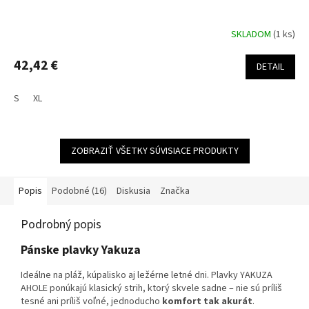
SKLADOM
(1 ks)
42,42 €
DETAIL
S
XL
ZOBRAZIŤ VŠETKY SÚVISIACE PRODUKTY
Popis
Podobné (16)
Diskusia
Značka
Podrobný popis
Pánske plavky Yakuza
Ideálne na pláž, kúpalisko aj ležérne letné dni. Plavky YAKUZA
AHOLE ponúkajú klasický strih, ktorý skvele sadne – nie sú príliš
tesné ani príliš voľné, jednoducho
komfort tak akurát
.