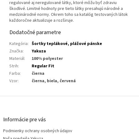
regulované aj neregulované látky, ktoré môžu byť zdraviu
škodlivé. Limitné hodnoty pre tieto látky presahujú národné a
medzinárodné normy. Okrem toho sa katalóg testovaných látok
každoročne aktualizuje a rozširuje.
Dodatočné parametre
Kategória
:
Šortky teplákové, plážové pánske
Značka
:
Yakuza
Materiál
:
100% polyester
Strih
:
Regular Fit
Farba
:
čierna
Vzor
:
čierna, biela, červená
Z
á
p
ä
Informácie pre vás
t
Podmienky ochrany osobných údajov
i
Naša predajňa Yakuza