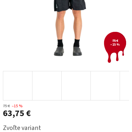
75 €
–15 %
75 €
–15 %
63,75 €
Jednotková
Zvoľte variant
cena: