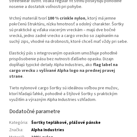
streetwear outfit. Vďaka regular fit strihu poskytujú pohodlné
nosenie a dostatok voľnosti pri pohybe.
Vrchný materiál tvorí
100 % crinkle nylon
, ktorý má jemne
pokrčenú štruktúru, nízku hmotnosť a odolný charakter. Šortky
sú praktické aj vďaka viacerým vreckám – majú dve bočné
vrecká, jedno zadné vrecko a cargo vrecko so zapínaním na
suchý zips, vhodné na drobnosti, ktoré chceš mať vždy pri sebe.
Elastický pás s integrovaným opaskom umožňuje pohodlné
prispôsobenie pásu bez nutnosti ďalšieho opasku. Dizajn
dopĺňajú typické detaily Alpha Industries, ako
flag label na
cargo vrecku
a
vyšívané Alpha logo na prednej pravej
strane
.
Tieto nylonové cargo šortky sú ideálnou voľbou pre mužov,
ktorí hľadajú ľahké, pohodlné a štýlové šortky s praktickým
využitím a výrazným Alpha Industries vzhľadom.
Dodatočné parametre
Kategória
:
Šortky teplákové, plážové pánske
Značka
:
Alpha Industries