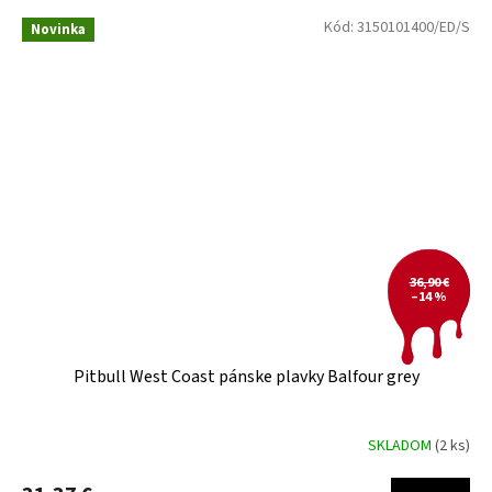
Kód:
3150101400/ED/S
Novinka
36,90 €
–14 %
Pitbull West Coast pánske plavky Balfour grey
SKLADOM
(2 ks)