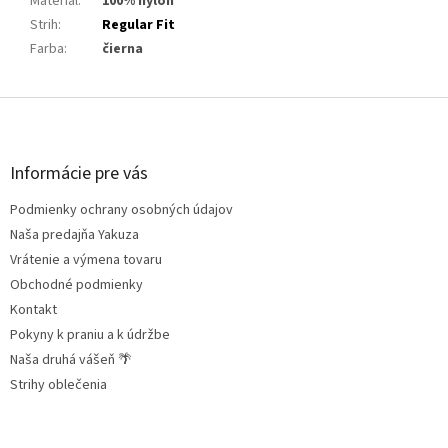
Materiál
:
100% nylon
Strih
:
Regular Fit
Farba
:
čierna
Z
á
p
ä
Informácie pre vás
t
Podmienky ochrany osobných údajov
i
e
Naša predajňa Yakuza
Vrátenie a výmena tovaru
Obchodné podmienky
Kontakt
Pokyny k praniu a k údržbe
Naša druhá vášeň 🌴
Strihy oblečenia