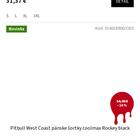
31,37 €
DETAIL
S
L
XL
3XL
Kód:
314018900/CIE5
Novinka
54,90 €
–14 %
Pitbull West Coast pánske šortky coolmax Rockey black