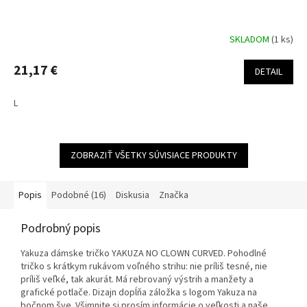
SKLADOM
(1 ks)
21,17 €
DETAIL
L
ZOBRAZIŤ VŠETKY SÚVISIACE PRODUKTY
Popis
Podobné (16)
Diskusia
Značka
Podrobný popis
Yakuza dámske tričko YAKUZA NO CLOWN CURVED. Pohodlné
tričko s krátkym rukávom voľného strihu: nie príliš tesné, nie
príliš veľké, tak akurát. Má rebrovaný výstrih a manžety a
grafické potlače. Dizajn dopĺňa záložka s logom Yakuza na
bočnom šve. Všimnite si prosím informácie o veľkosti a naše