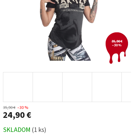
35,90 €
–30 %
35,90 €
–30 %
24,90 €
Jednotková
SKLADOM
(1 ks)
cena: