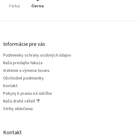
Farba
:
čierna
Z
á
p
ä
Informácie pre vás
t
Podmienky ochrany osobných údajov
i
e
Naša predajňa Yakuza
Vrátenie a výmena tovaru
Obchodné podmienky
Kontakt
Pokyny k praniu a k údržbe
Naša druhá vášeň 🌴
Strihy oblečenia
Kontakt