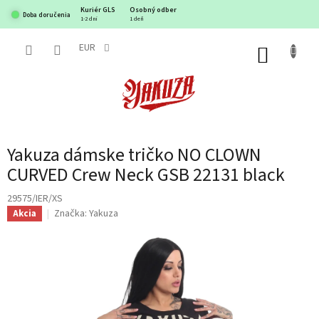
Prejsť
Kuriér GLS
Osobný odber
Doba doručenia
na
1-2 dni
1 deň
obsah
EUR
NÁKUP
KOŠÍK
Yakuza dámske tričko NO CLOWN
CURVED Crew Neck GSB 22131 black
29575/IER/XS
Značka:
Yakuza
Akcia