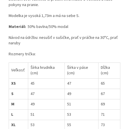
pokyny na pranie.
Modelka je vysoká 1,73m a má na sebe S.
Materiál:
50% bavlna/50% modal
Návod na údržbu: nesušiť v sušičke, prať v práčke na 30°C, prať
naruby
Rozmery trička:
Šírka hrudníka
Šírka v páse
Dĺžka
Veľkosť
(cm)
(cm)
(cm)
XS
45
47
65
S
47
49
67
M
49
51
69
L
51
53
71
XL
53
55
73