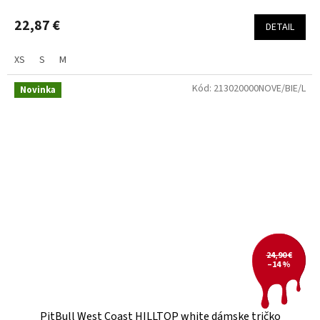
22,87 €
DETAIL
XS
S
M
Kód:
213020000NOVE/BIE/L
Novinka
24,90 €
–14 %
PitBull West Coast HILLTOP white dámske tričko