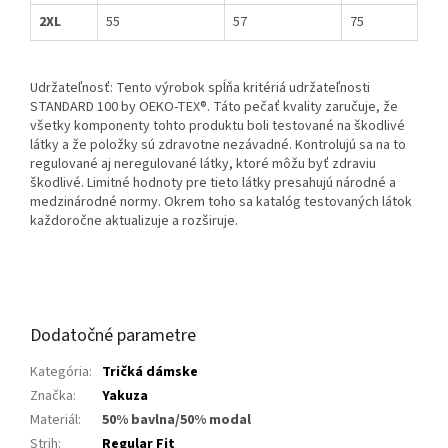
2XL
55
57
75
Udržateľnosť: Tento výrobok spĺňa kritériá udržateľnosti
STANDARD 100 by OEKO-TEX®. Táto pečať kvality zaručuje, že
všetky komponenty tohto produktu boli testované na škodlivé
látky a že položky sú zdravotne nezávadné. Kontrolujú sa na to
regulované aj neregulované látky, ktoré môžu byť zdraviu
škodlivé. Limitné hodnoty pre tieto látky presahujú národné a
medzinárodné normy. Okrem toho sa katalóg testovaných látok
každoročne aktualizuje a rozširuje.
Dodatočné parametre
Kategória
:
Tričká dámske
Značka
:
Yakuza
Materiál
:
50% bavlna/50% modal
Strih
:
Regular Fit