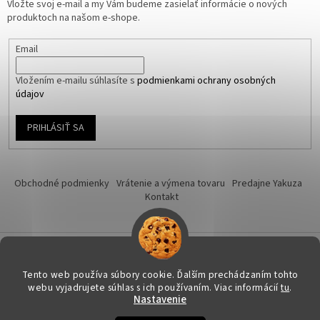
Vložte svoj e-mail a my Vám budeme zasielať informácie o nových
produktoch na našom e-shope.
Email
Vložením e-mailu súhlasíte s
podmienkami ochrany osobných
údajov
PRIHLÁSIŤ SA
Obchodné podmienky
Vrátenie a výmena tovaru
Predajne Yakuza
Kontakt
Vytvoril Shoptet
Tento web používa súbory cookie. Ďalším prechádzaním tohto
webu vyjadrujete súhlas s ich používaním. Viac informácií
tu
.
Nastavenie
Copyright 2026
Yakuza-shop.sk
. Všetky práva vyhradené.
Upraviť