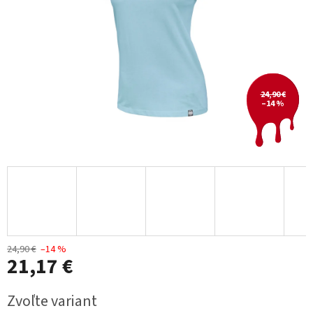
24,90 €
–14 %
24,90 €
–14 %
21,17 €
Jednotková
Zvoľte variant
cena: