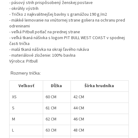
- pásový strih prispôsobený ženskej postave
- okrúhly výstrih
- Tričko z najkvalitnejšej bavlny s gramážou 190 g/m2
- mäkké lemovanie na vnútornej strane goliera na ochranu pred
odreninami
- veľká Pitbull potlač na prednej strane
- veľká tkaná nášivka s logom PIT BULL WEST COAST v spodnej
časti trička
- malá tkaná nášivka na okraji ľavého rukáva
- materiálové zloženie: 100% bavlna
Výrobca: Pitbull
 Rozmery trička:
Veľkosť
Dĺžka
Šírka hrudníka
XS
60 CM
42 CM
S
61 CM
44 CM
M
62 CM
46 CM
L
63 CM
48 CM