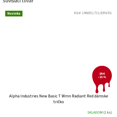
Súvisiaci tovar
Kód:
196051/711/ERV/XS
Novinka
25 €
–15 %
Alpha Industries New Basic T Wmn Radiant Red dámske
tričko
SKLADOM
(1 ks)