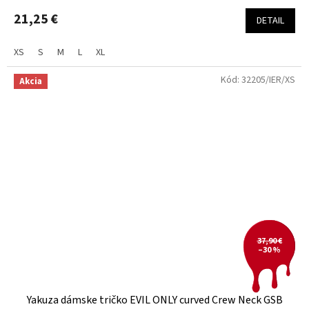
21,25 €
DETAIL
XS
S
M
L
XL
Kód:
32205/IER/XS
Akcia
37,90 €
–30 %
Yakuza dámske tričko EVIL ONLY curved Crew Neck GSB