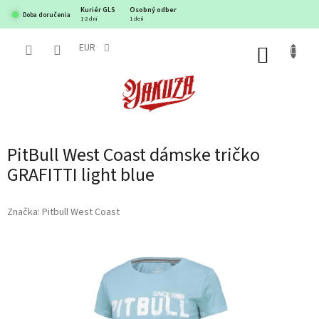
Prejsť
Kuriér GLS
Osobný odber
Doba doručenia
na
1-2 dni
1 deň
obsah
EUR
NÁKUP
KOŠÍK
PitBull West Coast dámske tričko
GRAFITTI light blue
Značka:
Pitbull West Coast