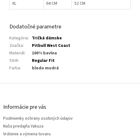
XL
64 CM
52 CM
Dodatočné parametre
Kategória
:
Tričká dámske
Značka
:
Pitbull West Coast
Materiál
:
100% bavlna
Strih
:
Regular Fit
Farba
:
bledo modrá
Z
á
p
ä
Informácie pre vás
t
Podmienky ochrany osobných údajov
i
e
Naša predajňa Yakuza
Vrátenie a výmena tovaru