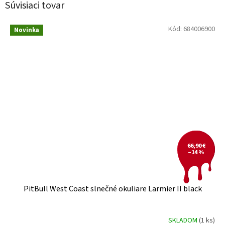
Súvisiaci tovar
Kód:
684006900
Novinka
66,90 €
–14 %
PitBull West Coast slnečné okuliare Larmier II black
SKLADOM
(1 ks)