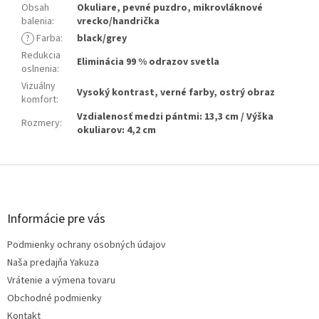
Obsah
Okuliare, pevné puzdro, mikrovláknové
balenia
:
vrecko/handrička
?
Farba
:
black/grey
Redukcia
Eliminácia 99 % odrazov svetla
oslnenia
:
Vizuálny
Vysoký kontrast, verné farby, ostrý obraz
komfort
:
Vzdialenosť medzi pántmi: 13,3 cm / Výška
Rozmery
:
okuliarov: 4,2 cm
Z
á
p
ä
Informácie pre vás
t
Podmienky ochrany osobných údajov
i
e
Naša predajňa Yakuza
Vrátenie a výmena tovaru
Obchodné podmienky
Kontakt