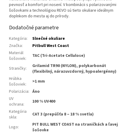
pevnosť a komfort pri nosení. V kombinácii s polarizovanými
šošovkami a technológiou REVO sú tieto okuliare ideálnym
doplnkom do mesta aj do prírody.
Dodatočné parametre
Kategória
:
Slnečné okuliare
Značka
:
Pitbull West Coast
Materiál
TAC (Tri-Acetate Cellulose)
šošoviek
:
Grilamid TR90 (NYLON), polykarbonát
Straničky
:
(flexibilný, nárazuvzdorný, hypoalergénny)
Hrúbka
>1 mm
šošoviek
:
Polarizácia
:
Áno
UV
100 % UV400
ochrana
:
Kategória
CAT 3 (prepúšťa 8 – 18 % svetla)
skla
:
PIT BULL WEST COAST na straničkách a ľavej
Logo
:
šošovke