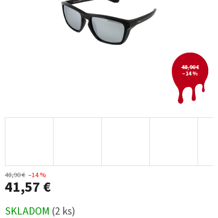
48,90 €
–14 %
48,90 €
–14 %
41,57 €
Jednotková
SKLADOM
(2 ks)
cena: