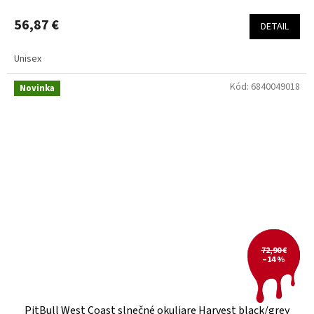
56,87 €
DETAIL
Unisex
Kód:
6840049018
Novinka
72,90 €
–14 %
PitBull West Coast slnečné okuliare Harvest black/grey