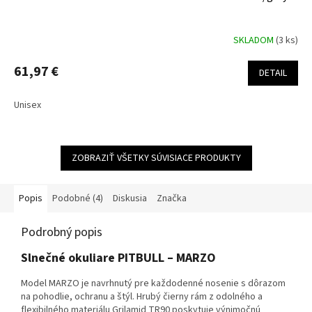
SKLADOM
(3 ks)
61,97 €
DETAIL
Unisex
ZOBRAZIŤ VŠETKY SÚVISIACE PRODUKTY
Popis
Podobné (4)
Diskusia
Značka
Podrobný popis
Slnečné okuliare PITBULL – MARZO
Model MARZO je navrhnutý pre každodenné nosenie s dôrazom
na pohodlie, ochranu a štýl. Hrubý čierny rám z odolného a
flexibilného materiálu Grilamid TR90 poskytuje výnimočnú