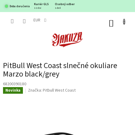
Prejsť
Kuriér GLS
Osobný odber
Doba doručenia
na
1-2 dni
1 deň
obsah
EUR
NÁKUP
KOŠÍK
PitBull West Coast slnečné okuliare
Marzo black/grey
68200390180
Značka:
Pitbull West Coast
Novinka