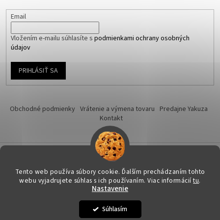
Email
Vložením e-mailu súhlasíte s
podmienkami ochrany osobných
údajov
PRIHLÁSIŤ SA
Obchodné podmienky
Vrátenie a výmena tovaru
Predajne Yakuza
Kontakt
Vytvoril Shoptet
Tento web používa súbory cookie. Ďalším prechádzaním tohto
webu vyjadrujete súhlas s ich používaním. Viac informácií
tu
.
Nastavenie
Copyright 2026
Yakuza-shop.sk
. Všetky práva vyhradené.
Upraviť
nastavenie cookies
Súhlasím