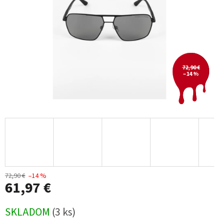
72,90 €
–14 %
72,90 €
–14 %
61,97 €
Jednotková
SKLADOM
(3 ks)
cena: