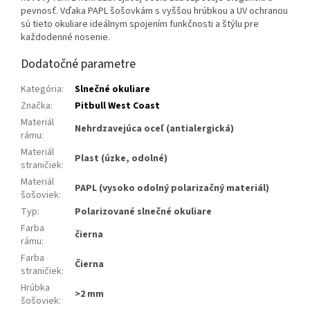
pevnosť. Vďaka PAPL šošovkám s vyššou hrúbkou a UV ochranou
sú tieto okuliare ideálnym spojením funkčnosti a štýlu pre
každodenné nosenie.
Dodatočné parametre
Kategória
:
Slnečné okuliare
Značka
:
Pitbull West Coast
Materiál
Nehrdzavejúca oceľ (antialergická)
rámu
:
Materiál
Plast (úzke, odolné)
straničiek
:
Materiál
PAPL (vysoko odolný polarizačný materiál)
šošoviek
:
Typ
:
Polarizované slnečné okuliare
Farba
čierna
rámu
:
Farba
Čierna
straničiek
:
Hrúbka
>2 mm
šošoviek
: