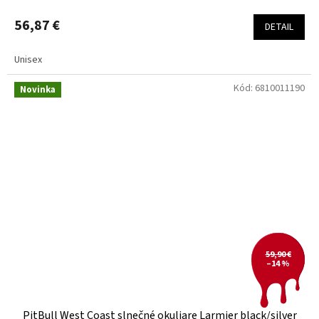
56,87 €
DETAIL
Unisex
Kód:
6810011190
Novinka
59,90 €
–14 %
PitBull West Coast slnečné okuliare Larmier black/silver