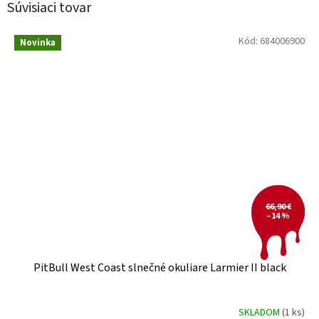
Súvisiaci tovar
Kód:
684006900
Novinka
66,90 €
–14 %
PitBull West Coast slnečné okuliare Larmier II black
SKLADOM
(1 ks)