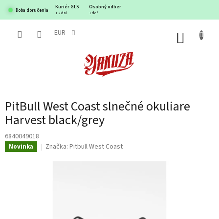
Prejsť
Kuriér GLS
Osobný odber
Doba doručenia
na
1-2 dni
1 deň
obsah
EUR
NÁKUP
KOŠÍK
PitBull West Coast slnečné okuliare
Harvest black/grey
6840049018
Značka:
Pitbull West Coast
Novinka