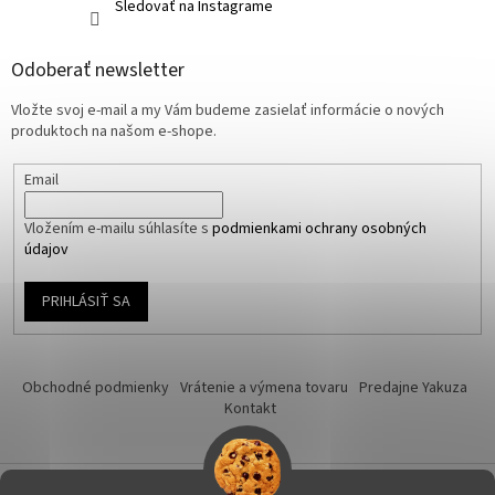
Sledovať na Instagrame
Odoberať newsletter
Vložte svoj e-mail a my Vám budeme zasielať informácie o nových
produktoch na našom e-shope.
Email
Vložením e-mailu súhlasíte s
podmienkami ochrany osobných
údajov
PRIHLÁSIŤ SA
Obchodné podmienky
Vrátenie a výmena tovaru
Predajne Yakuza
Kontakt