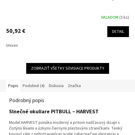
SKLADOM
(3 ks)
50,92 €
DETAIL
Unisex
ZOBRAZIŤ VŠETKY SÚVISIACE PRODUKTY
Popis
Podobné (4)
Diskusia
Značka
Podrobný popis
Slnečné okuliare PITBULL – HARVEST
Model HARVEST ponúka moderný a pritom nadčasový dizajn s
čistými líniami a úzkymi čiernymi plastovými straničkami. Tenký
kovový rám z nehrdzavejúcej ocele zabezpečuje eleganciu a