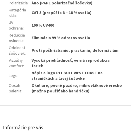
Polarizácia
:
Áno (PAPL polarizačné šošovky)
Kategória
CAT 3 (prepúšťa 8 – 18 % svetla)
skla
:
UV
100 % UV400
ochrana
:
Redukcia
Eliminácia 99 % odrazov svetla
oslnenia
:
Odolnosť
Proti poškriabaniu, praskaniu, deformáciám
šošoviek
:
Vizuálny
Vysoká priehľadnosť, verná reprodukcia
komfort
:
farieb
Nápis a logo PIT BULL WEST COAST na
Logo
:
straničkách a ľavej šošovke
Obsah
Okuliare, pevné puzdro, mikrovláknové vrecko
balenia
:
(možno použiť ako handričku)
Z
á
p
ä
Informácie pre vás