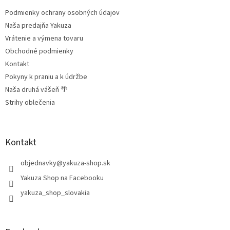
t
Podmienky ochrany osobných údajov
i
e
Naša predajňa Yakuza
Vrátenie a výmena tovaru
Obchodné podmienky
Kontakt
Pokyny k praniu a k údržbe
Naša druhá vášeň 🌴
Strihy oblečenia
Kontakt
objednavky
@
yakuza-shop.sk
Yakuza Shop na Facebooku
yakuza_shop_slovakia