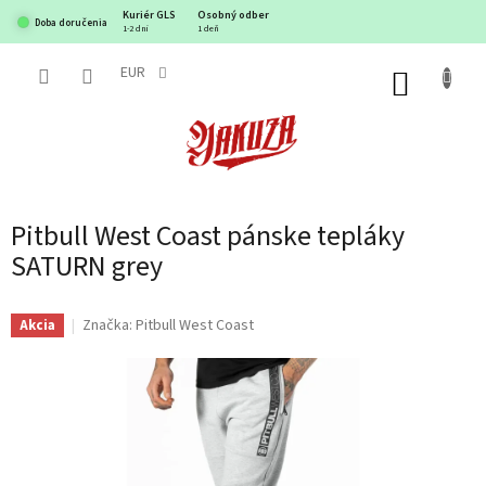
Prejsť
Kuriér GLS
Osobný odber
Doba doručenia
na
1-2 dni
1 deň
obsah
EUR
NÁKUP
KOŠÍK
Pitbull West Coast pánske tepláky
SATURN grey
Značka:
Pitbull West Coast
Akcia