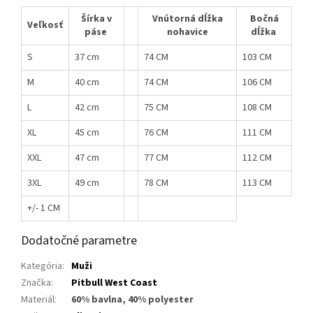
Šírka v
Vnútorná dĺžka
Bočná
Veľkosť
páse
nohavice
dĺžka
S
37 cm
74 CM
103 CM
M
40 cm
74 CM
106 CM
L
42 cm
75 CM
108 CM
XL
45 cm
76 CM
111 CM
XXL
47 cm
77 CM
112 CM
3XL
49 cm
78 CM
113 CM
+/- 1 CM
Dodatočné parametre
Kategória
:
Muži
Značka
:
Pitbull West Coast
Materiál
:
60% bavlna, 40% polyester