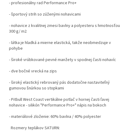
- profesionálny rad Performance Pro+
- športový strih so zúženými nohavicami
- nohavice z kvalitnej zmesi bavlny a polyesteru s hmotnosťou
300 g/ m2
- látka je hladká a mierne elastická, takže neobmedzuje v
pohybe
- široké vrúbkované pevné manžety v spodnej časti nohavíc
- dve bočné vrecká na zips
- široký elastický rebrovaný pás dodatočne nastaviteľný
gumovou šnúrkou so stopkami
- Pitbull West Coast vertikálne potlač v hornej časti ľavej
nohavice - silikón "Performance Pro+" nápis na bokoch
- materiálové zloženie: 60% bavlna / 40% polyester
Rozmery teplákov SATURN: