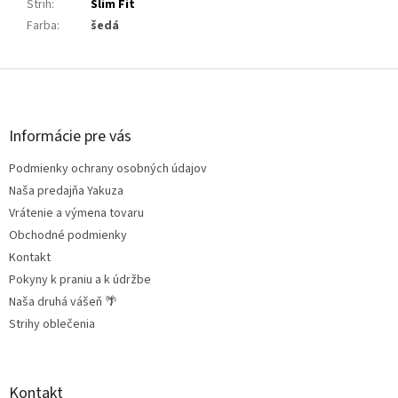
Strih
:
Slim Fit
Farba
:
šedá
Z
á
p
ä
Informácie pre vás
t
Podmienky ochrany osobných údajov
i
e
Naša predajňa Yakuza
Vrátenie a výmena tovaru
Obchodné podmienky
Kontakt
Pokyny k praniu a k údržbe
Naša druhá vášeň 🌴
Strihy oblečenia
Kontakt