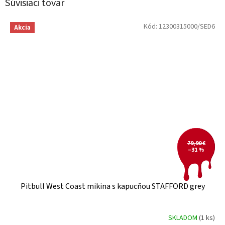
Súvisiaci tovar
Kód:
12300315000/SED6
Akcia
79,90 €
–31 %
Pitbull West Coast mikina s kapucňou STAFFORD grey
SKLADOM
(1 ks)