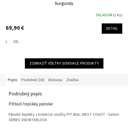
burgundy
SKLADOM
(1 ks)
69,90 €
DETAIL
L
3XL
ZOBRAZIŤ VŠETKY SÚVISIACE PRODUKTY
Popis
Podobné (16)
Diskusia
Značka
Podrobný popis
Pitbull tepláky pánske
Pánske tepláky z kolekcie značky PIT BULL WEST COAST - Saturn
SERIES 300 INTERLOCK