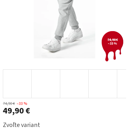
74,90 €
–33 %
74,90 €
–33 %
49,90 €
Jednotková
Zvoľte variant
cena: