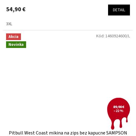
54,90 €
DETAIL
3XL
Kód:
1460924600/L
Akcia
Novinka
89,90 €
–22 %
Pitbull West Coast mikina na zips bez kapucne SAMPSON