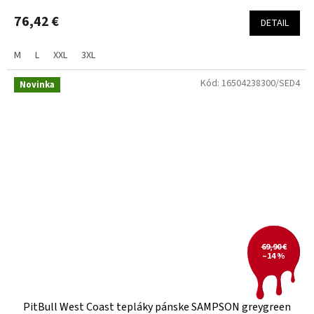
76,42 €
DETAIL
M
L
XXL
3XL
Kód:
16504238300/SED4
Novinka
69,90 €
–14 %
PitBull West Coast tepláky pánske SAMPSON greygreen