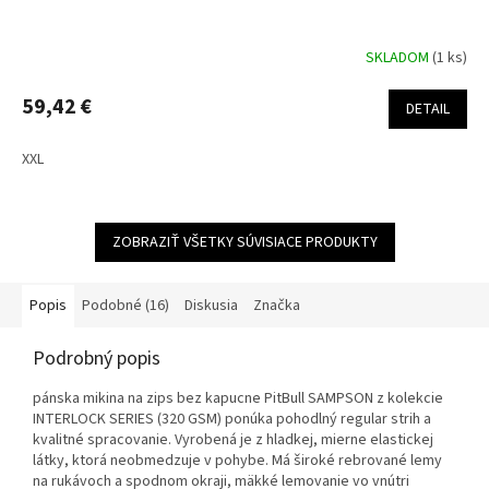
SKLADOM
(1 ks)
59,42 €
DETAIL
XXL
ZOBRAZIŤ VŠETKY SÚVISIACE PRODUKTY
Popis
Podobné (16)
Diskusia
Značka
Podrobný popis
pánska mikina na zips bez kapucne PitBull SAMPSON z kolekcie
INTERLOCK SERIES (320 GSM) ponúka pohodlný regular strih a
kvalitné spracovanie. Vyrobená je z hladkej, mierne elastickej
látky, ktorá neobmedzuje v pohybe. Má široké rebrované lemy
na rukávoch a spodnom okraji, mäkké lemovanie vo vnútri