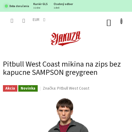
Prejsť
Kuriér GLS
Osobný odber
Doba doručenia
na
1-2 dni
1 deň
obsah
EUR
NÁKUP
KOŠÍK
Pitbull West Coast mikina na zips bez
kapucne SAMPSON greygreen
Značka:
Pitbull West Coast
Akcia
Novinka