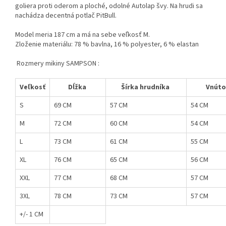
goliera proti oderom a ploché, odolné Autolap švy. Na hrudi sa
nachádza decentná potlač PitBull.
Model meria 187 cm a má na sebe veľkosť M.
Zloženie materiálu: 78 % bavlna, 16 % polyester, 6 % elastan
Rozmery mikiny SAMPSON :
Veľkosť
Dĺžka
Šírka hrudníka
Vnúto
S
69 CM
57 CM
54 CM
M
72 CM
60 CM
54 CM
L
73 CM
61 CM
55 CM
XL
76 CM
65 CM
56 CM
XXL
77 CM
68 CM
57 CM
3XL
78 CM
73 CM
57 CM
+/- 1 CM