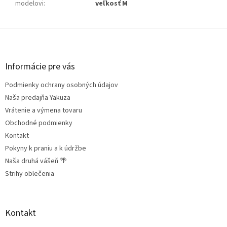
modelovi
:
veľkosť M
Z
á
p
ä
Informácie pre vás
t
Podmienky ochrany osobných údajov
i
e
Naša predajňa Yakuza
Vrátenie a výmena tovaru
Obchodné podmienky
Kontakt
Pokyny k praniu a k údržbe
Naša druhá vášeň 🌴
Strihy oblečenia
Kontakt