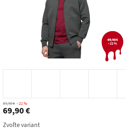
89,90 €
–22 %
89,90 €
–22 %
69,90 €
Jednotková
Zvoľte variant
cena: