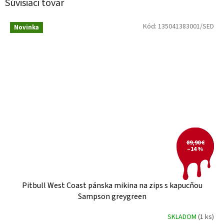
Súvisiaci tovar
Kód:
135041383001/SED
Novinka
89,90 €
–14 %
Pitbull West Coast pánska mikina na zips s kapucňou
Sampson greygreen
SKLADOM
(1 ks)