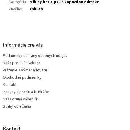
Kategória
:
Mikiny bez zipsu s kapucňou dámske
Značka
:
Yakuza
Z
á
p
ä
Informácie pre vás
t
Podmienky ochrany osobných údajov
i
e
Naša predajňa Yakuza
Vrátenie a výmena tovaru
Obchodné podmienky
Kontakt
Pokyny k praniu a k údržbe
Naša druhá vášeň 🌴
Strihy oblečenia
Kontakt