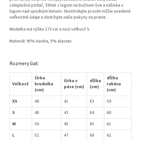
celoplošná potlač, štítok s logom na bočnom šve a nášivka s
logom nad spodným lemom. Skontrolujte prosím nižšie uvedené
veľkostné údaje a dodržujte naše pokyny na pranie.
Modelka má výšku 173 cm a nosí veľkosť S.
Materiál: 95% bavlna, 5% elastan
Rozmery šiat:
šírka
dĺžka
šírka v
dĺžka
Veľkosť
hrudníka
rukáva
páse (cm)
(cm)
(cm)
(cm)
XS
46
41
83
59
S
48
43
84
60
M
50
45
85
61
L
52
47
86
62