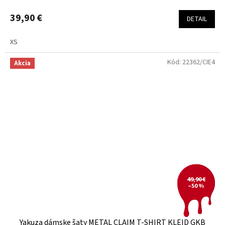
39,90 €
DETAIL
XS
Kód:
22362/CIE4
Akcia
49,90 €
–50 %
Yakuza dámske šaty METAL CLAIM T-SHIRT KLEID GKB