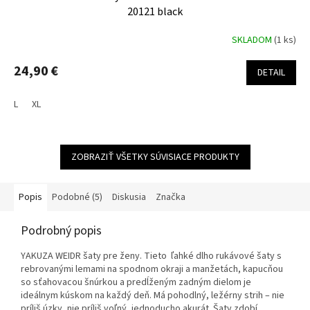
20121 black
SKLADOM
(1 ks)
24,90 €
DETAIL
L
XL
ZOBRAZIŤ VŠETKY SÚVISIACE PRODUKTY
Popis
Podobné (5)
Diskusia
Značka
Podrobný popis
YAKUZA WEIDR šaty pre ženy. Tieto ľahké dlho rukávové šaty s
rebrovanými lemami na spodnom okraji a manžetách, kapucňou
so sťahovacou šnúrkou a predĺženým zadným dielom je
ideálnym kúskom na každý deň. Má pohodlný, ležérny strih – nie
príliš úzky, nie príliš voľný, jednoducho akurát. Šaty zdobí