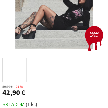
59,90 €
–28 %
59,90 €
–28 %
42,90 €
Jednotková
SKLADOM
(1 ks)
cena: