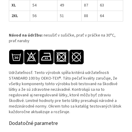
XL
54
49
87
63
2XL
56
51
88
64
Návod na údržbu:
nesušiť v sušičke, prať v práčke na 30°C,
prať naruby
Udržateľnosť: Tento výrobok spĺňa kritériá udržateľnosti
STANDARD 100 by OEKO-TEX®. Táto pečať kvality zaručuje, že
všetky komponenty tohto výrobku boli testované na škodlivé
látky a že sú zdravotne nezávadné. Kontrolujú sa na to
regulované aj neregulované látky, ktoré môžu byť zdraviu
škodlivé. Limitné hodnoty pre tieto látky presahujú národné a
medzinárodné normy. Okrem toho sa katalóg testovaných látok
každoročne aktualizuje a rozširuje.
Dodatočné parametre