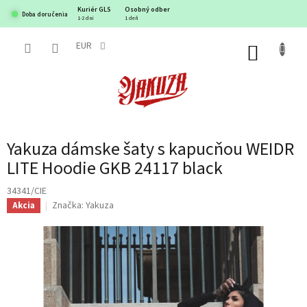
Prejsť
Kuriér GLS
Osobný odber
Doba doručenia
na
1-2 dni
1 deň
obsah
EUR
NÁKUP
KOŠÍK
Yakuza dámske šaty s kapucňou WEIDR
LITE Hoodie GKB 24117 black
34341/CIE
Značka:
Yakuza
Akcia