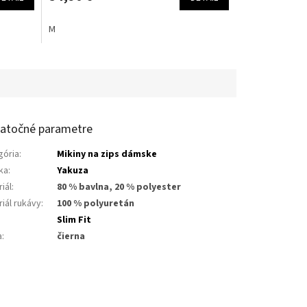
M
atočné parametre
gória
:
Mikiny na zips dámske
ka
:
Yakuza
iál
:
80 % bavlna, 20 % polyester
iál rukávy
:
100 % polyuretán
:
Slim Fit
a
:
čierna