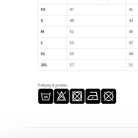
XS
47
41
S
49
43
M
51
45
L
53
47
XL
55
49
2XL
57
51
Pokyny k praniu :
Z
á