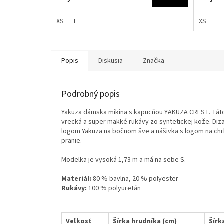
XS
L
XS
Popis
Diskusia
Značka
Podrobný popis
Yakuza dámska mikina s kapucňou YAKUZA CREST. Táto
vrecká a super mäkké rukávy zo syntetickej kože. Dizaj
logom Yakuza na bočnom šve a nášivka s logom na chrbt
pranie.
Modelka je vysoká 1,73 m a má na sebe S.
Materiál:
80 % bavlna, 20 % polyester
Rukávy:
100 % polyuretán
Veľkosť
Šírka hrudníka (cm)
Šírk