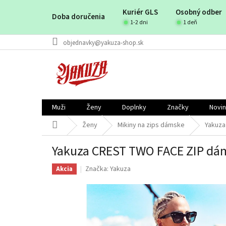
Prejsť
Kuriér GLS
Osobný odber
na
Doba doručenia
obsah
1-2 dni
1 deň
objednavky@yakuza-shop.sk
Muži
Ženy
Doplnky
Značky
Novi
Domov
Ženy
Mikiny na zips dámske
Yakuza
Yakuza CREST TWO FACE ZIP dám
Značka:
Yakuza
Akcia