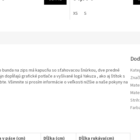
XS
S
Dod
 bunda na zips má kapucňu so sťahovacou šnúrkou, dve predné
Kate
n dopĺňajú grafické potlače a vyšívané logá Yakuza , ako aj štítok s
Znač
e. Všimnite si prosím informácie o veľkosti nižšie a naše pokyny na
Mater
Mater
Strih
Farb
a v páse (cm)
Dĺžka (cm)
Dĺžka rukáva(cm)