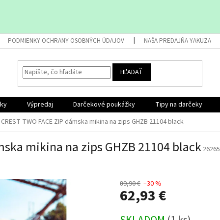
PODMIENKY OCHRANY OSOBNÝCH ÚDAJOV
NAŠA PREDAJŇA YAKUZA
HĽADAŤ
nky
Výpredaj
Darčekové poukážky
Tipy na darčeky
 CREST TWO FACE ZIP dámska mikina na zips GHZB 21104 black
ska mikina na zips GHZB 21104 black
26265
89,90 €
–30 %
62,93 €
Jednotková