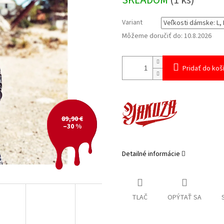
SKLADOM
(1 ks)
cena:
Variant
Môžeme doručiť do:
10.8.2026
Pridať do koš
89,90 €
–30 %
Detailné informácie
TLAČ
OPÝTAŤ SA