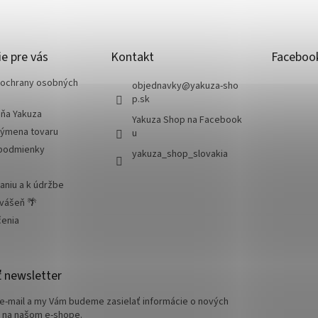
e pre vás
Kontakt
Faceboo
ochrany osobných
objednavky
@
yakuza-sho
p.sk
jňa Yakuza
Yakuza Shop na Facebook
výmena tovaru
u
podmienky
yakuza_shop_slovakia
aniu a k údržbe
 vášeň 🌴
čenia
 newsletter
 e-mail a my Vám budeme zasielať informácie o nových
 na našom e-shope.