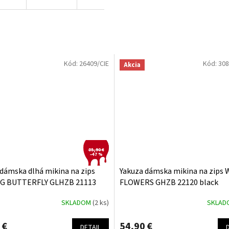
Kód:
26409/CIE
Kód:
308
Akcia
85,90 €
–47 %
dámska dlhá mikina na zips
Yakuza dámska mikina na zips 
G BUTTERFLY GLHZB 21113
FLOWERS GHZB 22120 black
SKLADOM
(2 ks)
SKLA
 €
54,90 €
DETAIL