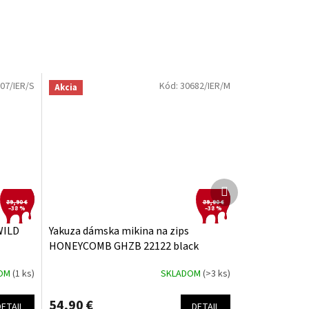
07/IER/S
Kód:
30682/IER/M
Akcia
Ďalší
produkt
89,90 €
89,90 €
–38 %
–38 %
WILD
Yakuza dámska mikina na zips
HONEYCOMB GHZB 22122 black
DOM
(1 ks)
SKLADOM
(>3 ks)
54,90 €
DETAIL
DETAIL