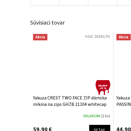
Súvisiaci tovar
Kód:
26262/XS
Akcia
Akcia
89,90 €
–33 %
Yakuza CREST TWO FACE ZIP dámska
Yakuza 
mikina na zips GHZB 21104 whitecap
PASSIN
gray
black
SKLADOM
(2 ks)
59,90 €
44,90
DETAIL