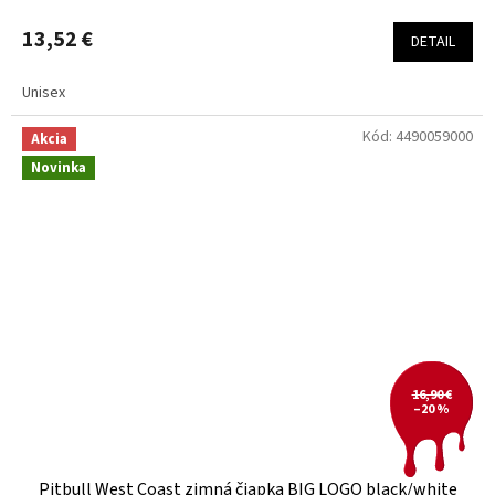
13,52 €
DETAIL
Unisex
Kód:
4490059000
Akcia
Novinka
16,90 €
–20 %
Pitbull West Coast zimná čiapka BIG LOGO black/white