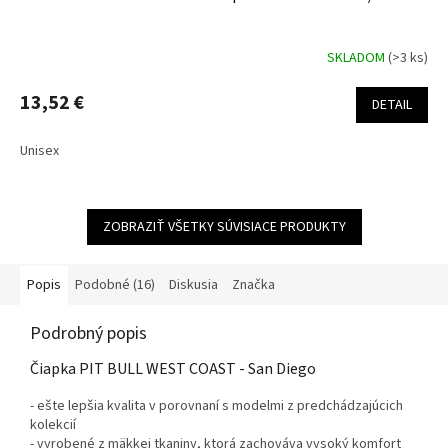
SKLADOM
(>3 ks)
13,52 €
DETAIL
Unisex
ZOBRAZIŤ VŠETKY SÚVISIACE PRODUKTY
Popis
Podobné (16)
Diskusia
Značka
Podrobný popis
Čiapka PIT BULL WEST COAST - San Diego
- ešte lepšia kvalita v porovnaní s modelmi z predchádzajúcich
kolekcií
- vyrobené z mäkkej tkaniny, ktorá zachováva vysoký komfort