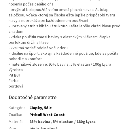
nosenia počas celého dňa
- prvýkrát bola použitá veľmi pevná plochá hlava s Autolap
záložkou, vďaka ktorej sa čiapka ešte lepšie prispôsobí tvaru
hlavy a neprekáža pri každodennom používaní
- upravený strih s hlbšou štruktúrou ešte lepšie chráni hlavu pred
chladom
- vďaka použitiu zmesi bavlny s elastickými vláknami čiapka
perfektne drží na hlave
- kvalitná potlač odolná voči oderu
- ideálne na šport, ako aj na každodenné použitie, kde sa počíta
pohodlie a komfort
- materiálové zloženie: 95% bavlna, 5% elastan / 180g Lycra
Výrobca:
Pit Bull
Farba:
bordová
Dodatočné parametre
Kategória
:
Čiapky, šále
Značka
:
Pitbull West Coast
Materiál
:
95% bavlna, 5% elastan / 180g Lycra
Vzor
:
biela, bordová