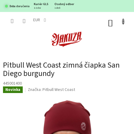
Prejsť
Kuriér GLS
Osobný odber
Doba doručenia
na
1-2 dni
1 deň
obsah
EUR
NÁKUP
KOŠÍK
Pitbull West Coast zimná čiapka San
Diego burgundy
445001400
Značka:
Pitbull West Coast
Novinka