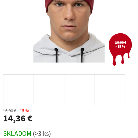
16,90 €
–15 %
16,90 €
–15 %
14,36 €
Jednotková
SKLADOM
(>3 ks)
cena: