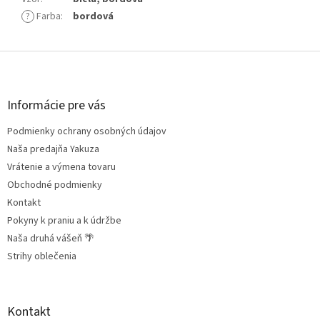
?
Farba
:
bordová
Z
á
p
ä
Informácie pre vás
t
Podmienky ochrany osobných údajov
i
e
Naša predajňa Yakuza
Vrátenie a výmena tovaru
Obchodné podmienky
Kontakt
Pokyny k praniu a k údržbe
Naša druhá vášeň 🌴
Strihy oblečenia
Kontakt