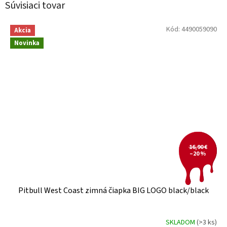
Súvisiaci tovar
Kód:
4490059090
Akcia
Novinka
16,90 €
–20 %
Pitbull West Coast zimná čiapka BIG LOGO black/black
SKLADOM
(>3 ks)