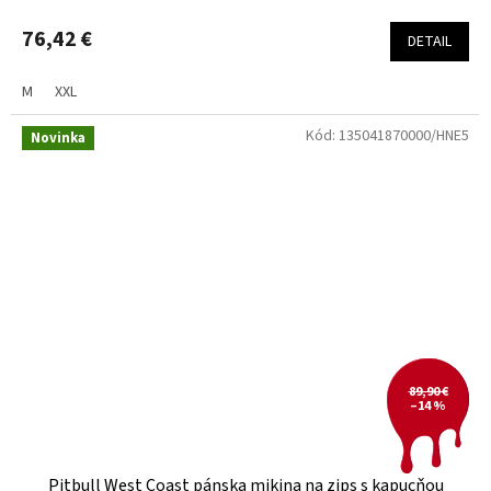
76,42 €
DETAIL
M
XXL
Kód:
135041870000/HNE5
Novinka
89,90 €
–14 %
Pitbull West Coast pánska mikina na zips s kapucňou