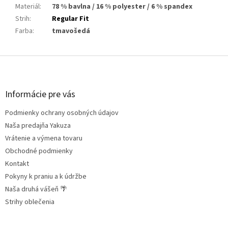
Materiál
:
78 % bavlna / 16 % polyester / 6 % spandex
Strih
:
Regular Fit
Farba
:
tmavošedá
Z
á
p
ä
Informácie pre vás
t
Podmienky ochrany osobných údajov
i
e
Naša predajňa Yakuza
Vrátenie a výmena tovaru
Obchodné podmienky
Kontakt
Pokyny k praniu a k údržbe
Naša druhá vášeň 🌴
Strihy oblečenia