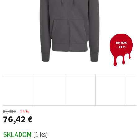
89,90 €
–14 %
89,90 €
–14 %
76,42 €
Jednotková
SKLADOM
(1 ks)
cena: