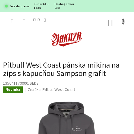
Prejsť
Kuriér GLS
Osobný odber
Doba doručenia
na
1-2 dni
1 deň
obsah
EUR
NÁKUP
KOŠÍK
Pitbull West Coast pánska mikina na
zips s kapucňou Sampson grafit
135041170000/SED3
Značka:
Pitbull West Coast
Novinka