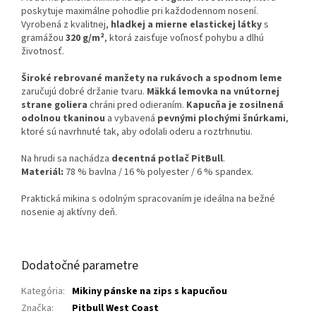
poskytuje maximálne pohodlie pri každodennom nosení.
Vyrobená z kvalitnej,
hladkej a mierne elastickej látky
s
gramážou
320 g/m²
, ktorá zaisťuje voľnosť pohybu a dlhú
životnosť.
Široké rebrované manžety na rukávoch a spodnom leme
zaručujú dobré držanie tvaru.
Mäkká lemovka na vnútornej
strane goliera
chráni pred odieraním.
Kapucňa je zosilnená
odolnou tkaninou
a vybavená
pevnými plochými šnúrkami
,
ktoré sú navrhnuté tak, aby odolali oderu a roztrhnutiu.
Na hrudi sa nachádza
decentná potlač PitBull
.
Materiál:
78 % bavlna / 16 % polyester / 6 % spandex.
Praktická mikina s odolným spracovaním je ideálna na bežné
nosenie aj aktívny deň.
Dodatočné parametre
Kategória
:
Mikiny pánske na zips s kapucňou
Značka
:
Pitbull West Coast