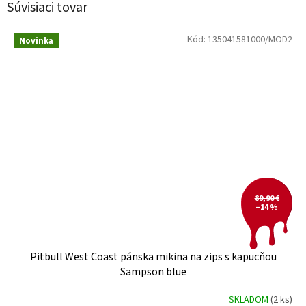
Súvisiaci tovar
Kód:
135041581000/MOD2
Novinka
89,90 €
–14 %
Pitbull West Coast pánska mikina na zips s kapucňou
Sampson blue
SKLADOM
(2 ks)