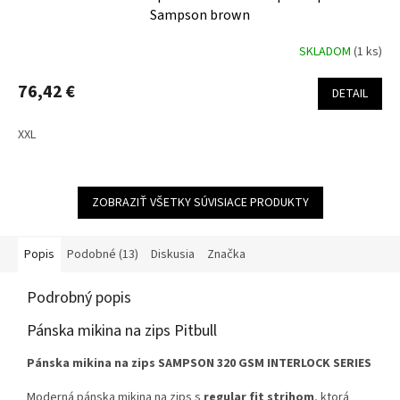
Sampson brown
SKLADOM
(1 ks)
76,42 €
DETAIL
XXL
ZOBRAZIŤ VŠETKY SÚVISIACE PRODUKTY
Popis
Podobné (13)
Diskusia
Značka
Podrobný popis
Pánska mikina na zips Pitbull
Pánska mikina na zips SAMPSON 320 GSM INTERLOCK SERIES
Moderná pánska mikina na zips s
regular fit strihom
, ktorá