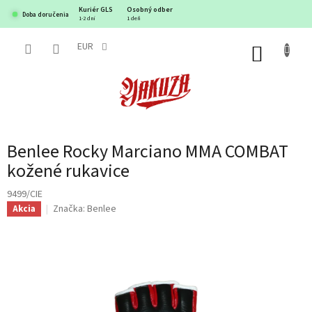
Prejsť
Kuriér GLS
Osobný odber
Doba doručenia
na
1-2 dni
1 deň
obsah
EUR
NÁKUP
KOŠÍK
Benlee Rocky Marciano MMA COMBAT
kožené rukavice
9499/CIE
Značka:
Benlee
Akcia