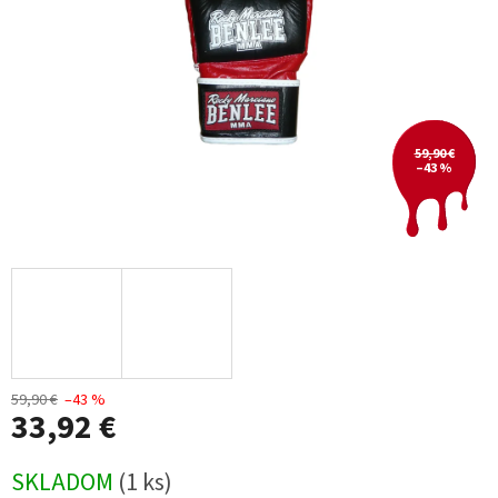
59,90 €
–43 %
59,90 €
–43 %
33,92 €
Jednotková
SKLADOM
(1 ks)
cena: