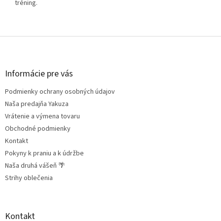
tréning.
Z
á
p
ä
Informácie pre vás
t
Podmienky ochrany osobných údajov
i
e
Naša predajňa Yakuza
Vrátenie a výmena tovaru
Obchodné podmienky
Kontakt
Pokyny k praniu a k údržbe
Naša druhá vášeň 🌴
Strihy oblečenia
Kontakt