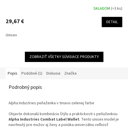
SKLADOM
(>3 ks)
29,67 €
DETAIL
Unisex
ZOBRAZIŤ VŠETKY SÚVISIACE PRODUKTY
Popis
Podobné (1)
Diskusia
Značka
Podrobný popis
Alpha Industries peňaženka v tmavo-zelenej farbe
Objavte dokonalú kombináciu štýlu a praktickosti s peňaženkou
Alpha Industries Combat Label Wallet
. Tento unisex model je
navrhnutý pre mužov aj ženy a ponúka univerzálnu veľkosť