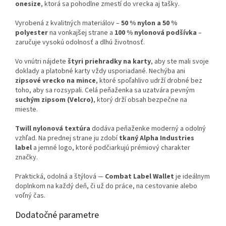
onesize
, ktorá sa pohodlne zmestí do vrecka aj tašky.
Vyrobená z kvalitných materiálov –
50 % nylon a 50 %
polyester
na vonkajšej strane a
100 % nylonová podšívka
–
zaručuje vysokú odolnosť a dlhú životnosť.
Vo vnútri nájdete
štyri priehradky na karty
, aby ste mali svoje
doklady a platobné karty vždy usporiadané. Nechýba ani
zipsové vrecko na mince
, ktoré spoľahlivo udrží drobné bez
toho, aby sa rozsypali. Celá peňaženka sa uzatvára pevným
suchým zipsom (Velcro)
, ktorý drží obsah bezpečne na
mieste.
Twill nylonová textúra
dodáva peňaženke moderný a odolný
vzhľad. Na prednej strane ju zdobí
tkaný Alpha Industries
label
a jemné logo, ktoré podčiarkujú prémiový charakter
značky.
Praktická, odolná a štýlová —
Combat Label Wallet
je ideálnym
doplnkom na každý deň, či už do práce, na cestovanie alebo
voľný čas.
Dodatočné parametre