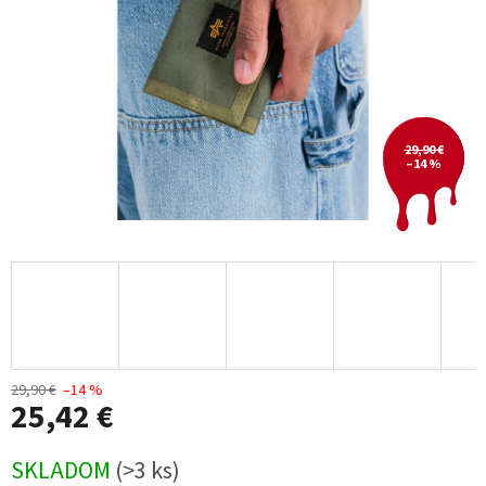
29,90 €
–14 %
29,90 €
–14 %
25,42 €
Jednotková
SKLADOM
(>3 ks)
cena: