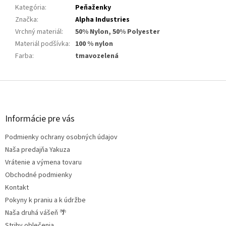
Kategória
:
Peňaženky
Značka
:
Alpha Industries
Vrchný materiál
:
50% Nylon, 50% Polyester
Materiál podšívka
:
100 % nylon
Farba
:
tmavozelená
Z
á
p
ä
Informácie pre vás
t
Podmienky ochrany osobných údajov
i
e
Naša predajňa Yakuza
Vrátenie a výmena tovaru
Obchodné podmienky
Kontakt
Pokyny k praniu a k údržbe
Naša druhá vášeň 🌴
Strihy oblečenia