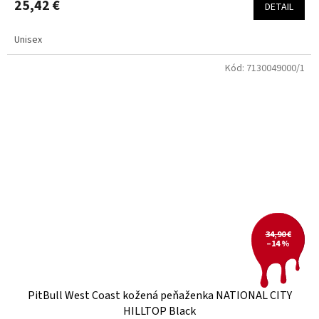
25,42 €
DETAIL
Unisex
Kód:
7130049000/1
34,90 €
–14 %
PitBull West Coast kožená peňaženka NATIONAL CITY
HILLTOP Black