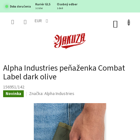
Prejsť
Kuriér GLS
Osobný odber
Doba doručenia
na
1-2 dni
1 deň
obsah
EUR
NÁKUP
KOŠÍK
Alpha Industries peňaženka Combat
Label dark olive
156951/142
Značka:
Alpha Industries
Novinka