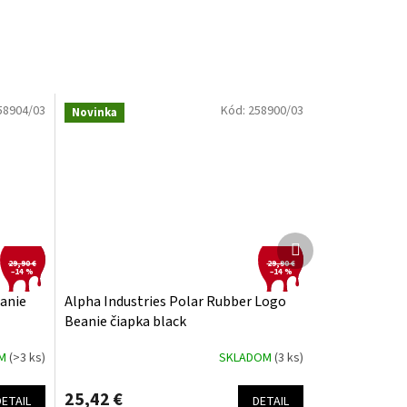
58904/03
Kód:
258900/03
Novinka
Ďalší
produkt
29,90 €
29,90 €
–14 %
–14 %
eanie
Alpha Industries Polar Rubber Logo
Beanie čiapka black
OM
(>3 ks)
SKLADOM
(3 ks)
25,42 €
DETAIL
DETAIL