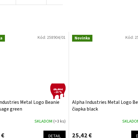
Kód:
258904/01
Kód:
2
ka
Novinka
29,90 €
–14 %
ndustries Metal Logo Beanie
Alpha Industries Metal Logo B
sage green
čiapka black
SKLADOM
(>3 ks)
SKLAD
 €
25,42 €
DETAIL