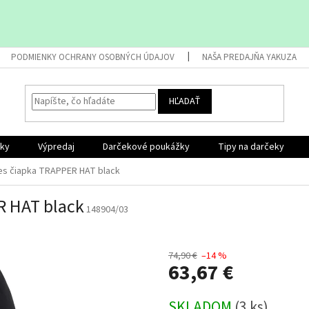
PODMIENKY OCHRANY OSOBNÝCH ÚDAJOV
NAŠA PREDAJŇA YAKUZA
HĽADAŤ
nky
Výpredaj
Darčekové poukážky
Tipy na darčeky
ies čiapka TRAPPER HAT black
R HAT black
148904/03
74,90 €
–14 %
63,67 €
Jednotková
SKLADOM
(3 ks)