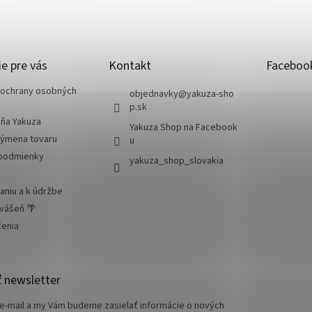
e pre vás
Kontakt
Faceboo
ochrany osobných
objednavky
@
yakuza-sho
p.sk
jňa Yakuza
Yakuza Shop na Facebook
výmena tovaru
u
podmienky
yakuza_shop_slovakia
aniu a k údržbe
 vášeň 🌴
čenia
 newsletter
 e-mail a my Vám budeme zasielať informácie o nových