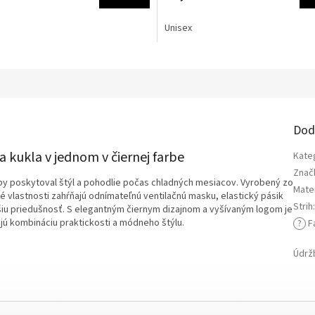
Unisex
a
Dod
a kukla v jednom v čiernej farbe
Kate
Znač
 aby poskytoval štýl a pohodlie počas chladných mesiacov. Vyrobený zo
Mater
é vlastnosti zahŕňajú odnímateľnú ventilačnú masku, elastický pásik
Strih
šiu priedušnosť. S elegantným čiernym dizajnom a vyšívaným logom je
ú kombináciu praktickosti a módneho štýlu.
?
F
Údrž