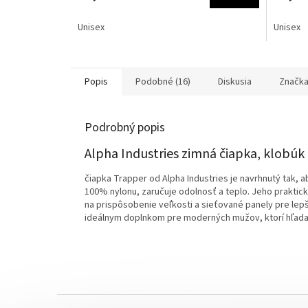
Unisex
Unisex
Popis
Podobné (16)
Diskusia
Značk
Podrobný popis
Alpha Industries zimná čiapka, klobúk 
čiapka Trapper od Alpha Industries je navrhnutý tak,
100% nylonu, zaručuje odolnosť a teplo. Jeho praktick
na prispôsobenie veľkosti a sieťované panely pre lep
ideálnym doplnkom pre moderných mužov, ktorí hľadaj
Z