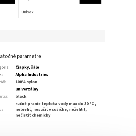
Unisex
atočné parametre
gória
:
Čiapky, šále
ka
:
Alpha Industries
iál
:
100% nylon
:
univerzálny
arba
:
black
ručné pranie teplota vody max do 30 °C ,
ba
:
nebieliť, nesušiť v sušičke, nežehliť,
nečistiť chemicky