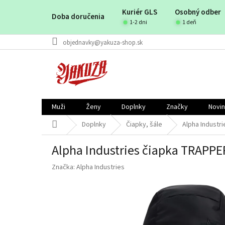
Prejsť
Kuriér GLS
Osobný odber
na
Doba doručenia
obsah
1-2 dni
1 deň
objednavky@yakuza-shop.sk
Muži
Ženy
Doplnky
Značky
Novi
Domov
Doplnky
Čiapky, šále
Alpha Industr
Alpha Industries čiapka TRAPPE
Značka:
Alpha Industries