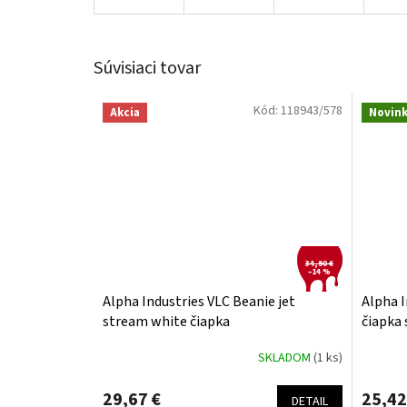
Súvisiaci tovar
Kód:
118943/578
Akcia
Novin
34,90 €
–14 %
Alpha Industries VLC Beanie jet
Alpha I
stream white čiapka
čiapka 
SKLADOM
(1 ks)
29,67 €
25,42
DETAIL