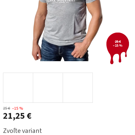
25 €
–15 %
25 €
–15 %
21,25 €
Jednotková
Zvoľte variant
cena: