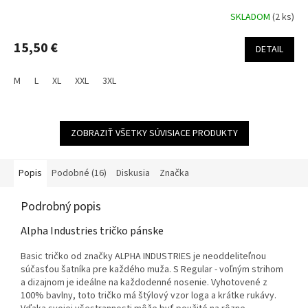
SKLADOM
(2 ks)
15,50 €
DETAIL
M
L
XL
XXL
3XL
ZOBRAZIŤ VŠETKY SÚVISIACE PRODUKTY
Popis
Podobné (16)
Diskusia
Značka
Podrobný popis
Alpha Industries tričko pánske
Basic tričko od značky ALPHA INDUSTRIES je neoddeliteľnou
súčasťou šatníka pre každého muža. S Regular - voľným strihom
a dizajnom je ideálne na každodenné nosenie. Vyhotovené z
100% bavlny, toto tričko má štýlový vzor loga a krátke rukávy.