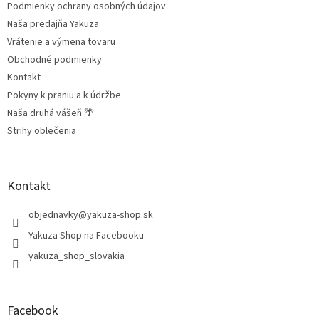
Podmienky ochrany osobných údajov
i
e
Naša predajňa Yakuza
Vrátenie a výmena tovaru
Obchodné podmienky
Kontakt
Pokyny k praniu a k údržbe
Naša druhá vášeň 🌴
Strihy oblečenia
Kontakt
objednavky
@
yakuza-shop.sk
Yakuza Shop na Facebooku
yakuza_shop_slovakia
Facebook