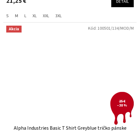
21,25 €
DETAIL
S
M
L
XL
XXL
3XL
Kód:
100501/134/MOD/M
Akcia
25 €
–38 %
Alpha Industries Basic T Shirt Greyblue tričko pánske