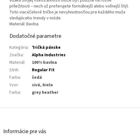
Vďaka svojej všestrannosti môže byť použité na rôzne
príležitosti – nech už preferujete formálnejší alebo voľnejší štýl.
Toto viacúčelové tričko je nevyhnutnosťou pre každého muža
sledujúceho trendy v móde.
Materiál: Bavlna
Dodatočné parametre
Kategória
:
Tričká pánske
Značka
:
Alpha Industries
Materiál
:
100% bavlna
Strih
:
Regular Fit
Farba
:
šedá
Vzor
:
sivá, biela
Farba
:
grey heather
Z
á
p
ä
Informácie pre vás
t