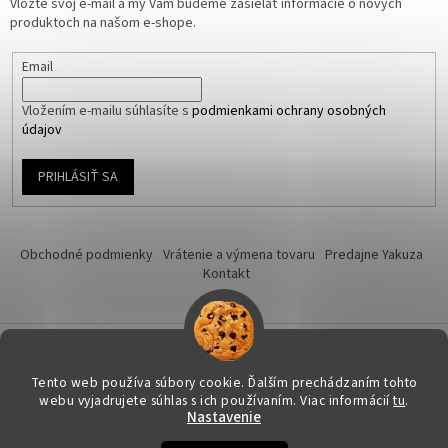
Vložte svoj e-mail a my Vám budeme zasielať informácie o nových
produktoch na našom e-shope.
Email
Vložením e-mailu súhlasíte s
podmienkami ochrany osobných
údajov
PRIHLÁSIŤ SA
Obchodné podmienky
Vrátenie a výmena tovaru
Predajne Yakuza
Kontakt
Vytvoril Shoptet
Tento web používa súbory cookie. Ďalším prechádzaním tohto
webu vyjadrujete súhlas s ich používaním. Viac informácií
tu
.
Nastavenie
Copyright 2026
Yakuza-shop.sk
. Všetky práva vyhradené.
Upraviť