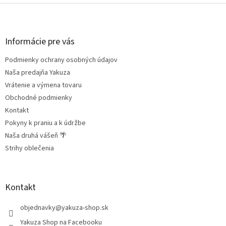
Z
á
p
ä
Informácie pre vás
t
Podmienky ochrany osobných údajov
i
e
Naša predajňa Yakuza
Vrátenie a výmena tovaru
Obchodné podmienky
Kontakt
Pokyny k praniu a k údržbe
Naša druhá vášeň 🌴
Strihy oblečenia
Kontakt
objednavky
@
yakuza-shop.sk
Yakuza Shop na Facebooku