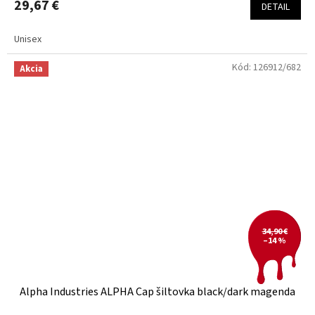
29,67 €
DETAIL
Unisex
Kód:
126912/682
Akcia
34,90 €
–14 %
Alpha Industries ALPHA Cap šiltovka black/dark magenda