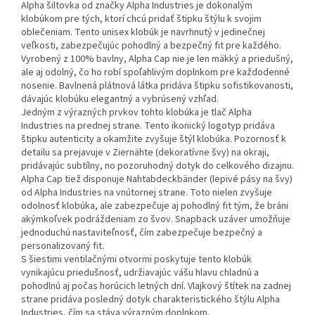
Alpha šiltovka od značky Alpha Industries je dokonalým
klobúkom pre tých, ktorí chcú pridať štipku štýlu k svojim
oblečeniam. Tento unisex klobúk je navrhnutý v jedinečnej
veľkosti, zabezpečujúc pohodlný a bezpečný fit pre každého.
Vyrobený z 100% bavlny, Alpha Cap nie je len mäkký a priedušný,
ale aj odolný, čo ho robí spoľahlivým doplnkom pre každodenné
nosenie. Bavlnená plátnová látka pridáva štipku sofistikovanosti,
dávajúc klobúku elegantný a vybrúsený vzhľad.
Jedným z výrazných prvkov tohto klobúka je tlač Alpha
Industries na prednej strane. Tento ikonický logotyp pridáva
štipku autenticity a okamžite zvyšuje štýl klobúka. Pozornosť k
detailu sa prejavuje v Ziernähte (dekoratívne švy) na okraji,
pridávajúc subtílny, no pozoruhodný dotyk do celkového dizajnu.
Alpha Cap tiež disponuje Nahtabdeckbänder (lepivé pásy na švy)
od Alpha Industries na vnútornej strane. Toto nielen zvyšuje
odolnosť klobúka, ale zabezpečuje aj pohodlný fit tým, že bráni
akýmkoľvek podráždeniam zo švov. Snapback uzáver umožňuje
jednoduchú nastaviteľnosť, čím zabezpečuje bezpečný a
personalizovaný fit.
S šiestimi ventilačnými otvormi poskytuje tento klobúk
vynikajúcu priedušnosť, udržiavajúc vášu hlavu chladnú a
pohodlnú aj počas horúcich letných dní. Vlajkový štítek na zadnej
strane pridáva posledný dotyk charakteristického štýlu Alpha
Industries, čím sa stáva výrazným doplnkom.