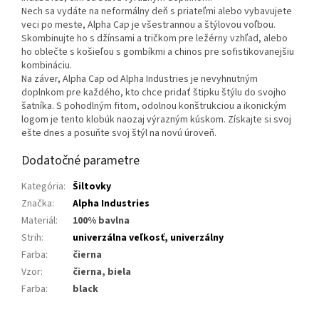
Nech sa vydáte na neformálny deň s priateľmi alebo vybavujete
veci po meste, Alpha Cap je všestrannou a štýlovou voľbou.
Skombinujte ho s džínsami a tričkom pre ležérny vzhľad, alebo
ho oblečte s košieľou s gombíkmi a chinos pre sofistikovanejšiu
kombináciu.
Na záver, Alpha Cap od Alpha Industries je nevyhnutným
doplnkom pre každého, kto chce pridať štipku štýlu do svojho
šatníka. S pohodlným fitom, odolnou konštrukciou a ikonickým
logom je tento klobúk naozaj výrazným kúskom. Získajte si svoj
ešte dnes a posuňte svoj štýl na novú úroveň.
Dodatočné parametre
Kategória
:
Šiltovky
Značka
:
Alpha Industries
Materiál
:
100% bavlna
Strih
:
univerzálna veľkosť, univerzálny
Farba
:
čierna
Vzor
:
čierna, biela
Farba
:
black