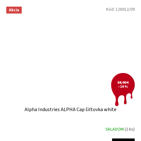
Kód:
126912/09
Akcia
34,90 €
–14 %
Alpha Industries ALPHA Cap šiltovka white
SKLADOM
(2 ks)