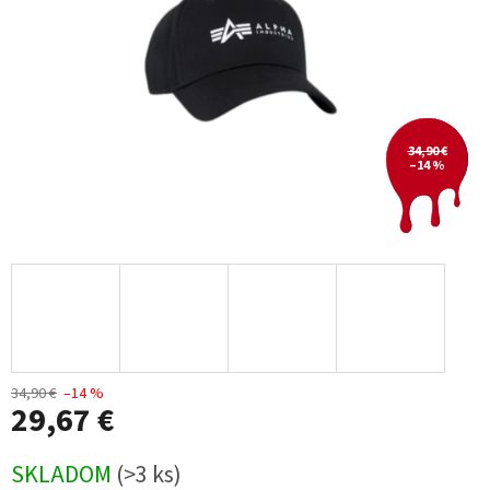
34,90 €
–14 %
34,90 €
–14 %
29,67 €
Jednotková
SKLADOM
(>3 ks)
cena: